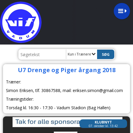
Kun i Trænere
U7 Drenge og Piger årgang 2018
Træner:
Simon Eriksen, tlf.
30867588
, mail: eriksen.simon@gmail.com
Træningstider:
Torsdag kl. 16:30 - 17:30 -
Vadum Stadion (Bag Hallen)
KLUBNYT
07. oktober kl. 13:42