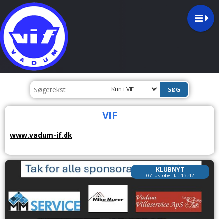
Kun i VIF
VIF
www.vadum-if.dk
KLUBNYT
07. oktober kl. 13:42