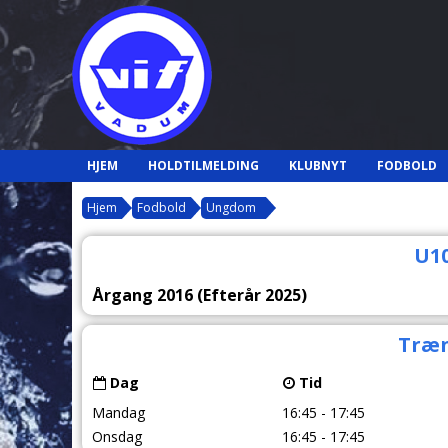
HJEM
HOLDTILMELDING
KLUBNYT
FODBOLD
Hjem
Fodbold
Ungdom
U1
Årgang 2016 (Efterår 2025)
Træn
Dag
Tid
Mandag
16:45 - 17:45
Onsdag
16:45 - 17:45