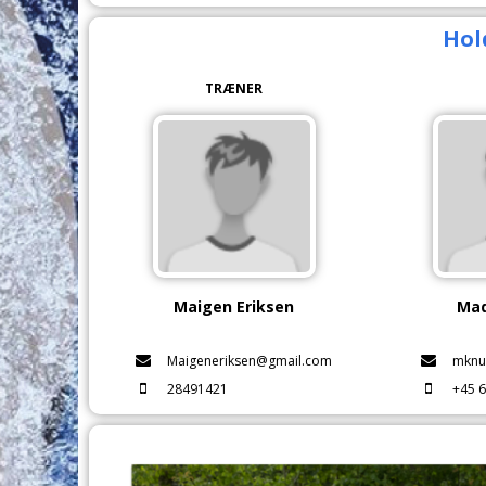
Hol
TRÆNER
Maigen Eriksen
Mad
Maigeneriksen@gmail.com
mknu
28491421
+45 