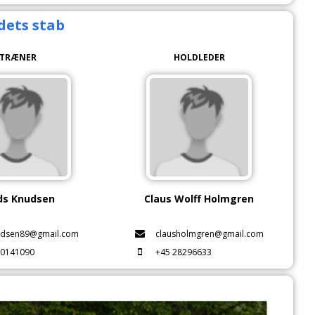
dets stab
TRÆNER
HOLDLEDER
s Knudsen
Claus Wolff Holmgren
dsen89@gmail.com
clausholmgren@gmail.com
60141090
+45 28296633