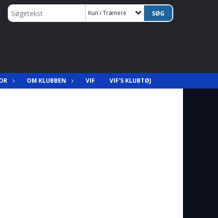
Kun i Trænere
OR
OM KLUBBEN
VIF
VIF'S KLUBTØJ