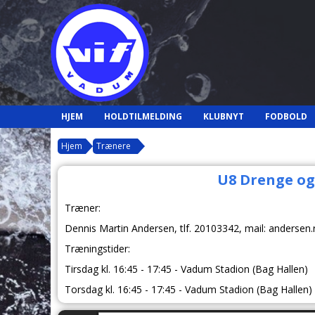
HJEM
HOLDTILMELDING
KLUBNYT
FODBOLD
Hjem
Trænere
U8 Drenge og
Træner:
Dennis Martin Andersen
, tlf.
20103342
, mail: anderse
Træningstider:
Tirsdag kl. 16:45 - 17:45 -
Vadum Stadion (Bag Hallen)
Torsdag kl. 16:45 - 17:45 -
Vadum Stadion (Bag Hallen)