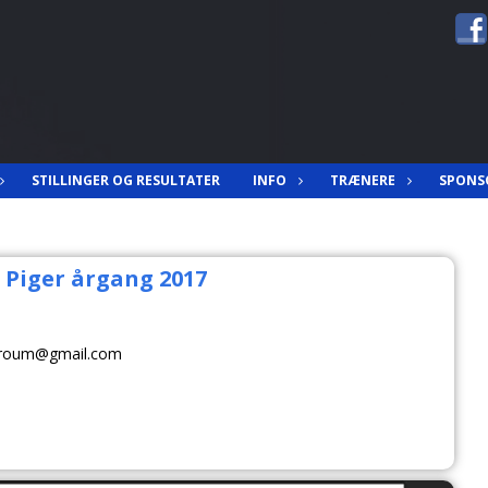
STILLINGER OG RESULTATER
INFO
TRÆNERE
SPONS
 Piger årgang 2017
n.roum@gmail.com